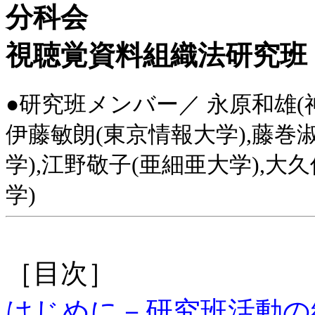
分科会
視聴覚資料組織法研究班
●研究班メンバー／ 永原和雄(神
伊藤敏朗(東京情報大学),藤巻淑
学),江野敬子(亜細亜大学),大
学)
［目次］
はじめに－研究班活動の