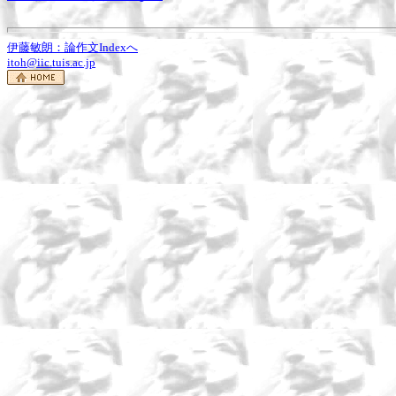
伊藤敏朗：論作文Indexへ
itoh@iic.tuis.ac.jp