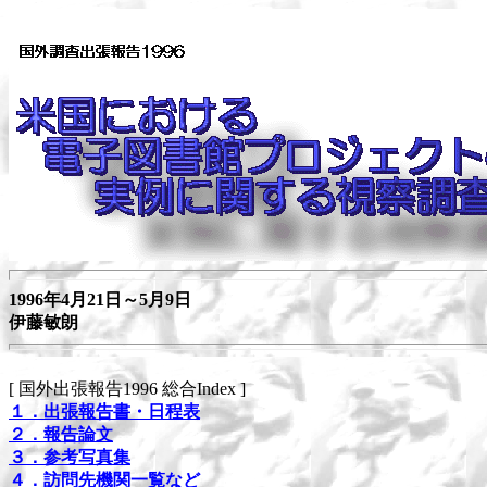
1996年4月21日～5月9日
伊藤敏朗
[ 国外出張報告1996 総合Index ]
１．出張報告書・日程表
２．報告論文
３．参考写真集
４．訪問先機関一覧など