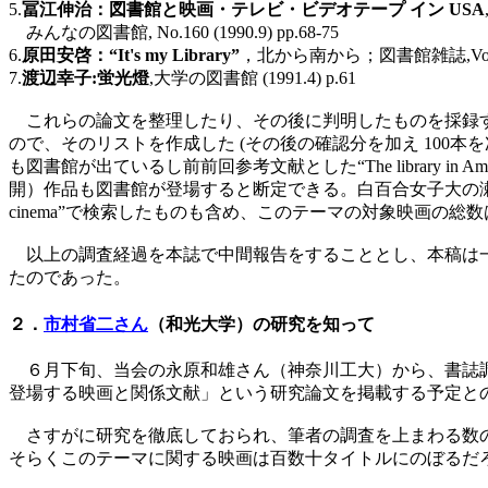
5.
冨江伸治：図書館と映画・テレビ・ビデオテープ イン USA
みんなの図書館, No.160 (1990.9) pp.68-75
6.
原田安啓：“It's my Library”
，北から南から；図書館雑誌,Vol. 84 N
7.
渡辺幸子:蛍光燈
,大学の図書館 (1991.4) p.61
これらの論文を整理したり、その後に判明したものを採録す
ので、そのリストを作成した (その後の確認分を加え 10
も図書館が出ているし前前回参考文献とした“The library in A
開）作品も図書館が登場すると断定できる。白百合女子大の瀬田氏からは、
cinema”で検索したものも含め、このテーマの対象映画の総
以上の調査経過を本誌で中間報告をすることとし、本稿は一
たのであった。
２．
市村省二さん
（和光大学）の研究を知って
６月下旬、当会の永原和雄さん（神奈川工大）から、書誌調
登場する映画と関係文献」という研究論文を掲載する予定と
さすがに研究を徹底しておられ、筆者の調査を上まわる数の
そらくこのテーマに関する映画は百数十タイトルにのぼるだろうとのこ