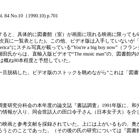
,
o.10（1990.10) p.701
ると、具体的に図書館（室）が画面に現れる映画に限っても65
0本を次頁に一覧表とした)。この他、ビデオ版は入手していない
merica”にスチル写真が載っている“You're a big boy n
直輸入版ビデオで“The music man”の、図書館内の大ダンス
数は概ね90本程度と予想していた。
旦脱稿した。ビデオ版のストックを眺めながら“これは「図書
査研究分科会の本年度の論文誌『書誌調査』1991年版に、和
の情報が入り、同会世話人の田口令子さん（日本女子大）を介
映画と参考文献を採録されていた。上には上がいるもの、奥
とであった。（その後の氏の研究については『図書館雑誌』Vol.8