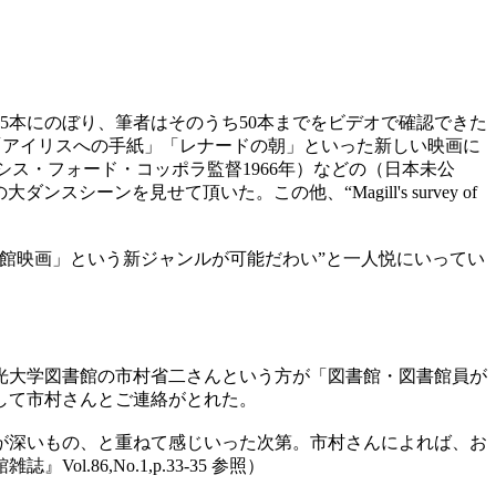
本にのぼり、筆者はそのうち50本までをビデオで確認できた
が「アイリスへの手紙」「レナードの朝」といった新しい映画に
ow”（フランシス・フォード・コッポラ監督1966年）などの（日本未公
シーンを見せて頂いた。この他、“Magill's survey of
館映画」という新ジャンルが可能だわい”と一人悦にいってい
光大学図書館の市村省二さんという方が「図書館・図書館員が
して市村さんとご連絡がとれた。
が深いもの、と重ねて感じいった次第。市村さんによれば、お
6,No.1,p.33-35 参照）