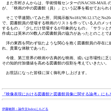
また市村さんからは、学術情報センターのNACSIS-MAI
が、「映画の中の図書館（員）」という記事を載せておられ
そこで早速開いてみた所、同掲示板No181('90.12.17)とNo
で、図書館員の登場する映画のリストを作っている人のメッ
するもの」「少しだけ登場するが印象的なもの」「サラッと
作成には英米の50数人の図書館員の協力があったとのことで
洋の東西を問わず似たような関心を抱く図書館員の存在に嬉
れ、貴重な体験であった。
今後、第三世界の映画や古典的な映画、或いは市場性に乏し
その知的付加価値を高める図書館の役割を考えていきたい。
お世話になった皆様に深く御礼申し上げます。
『映像表現における図書館と図書館員像に関する論考』にも
伊藤敏朗：論作文Indexにもどる