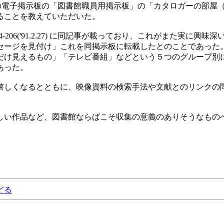
L の電子掲示板の「図書館職員用掲示板」の「カタロガーの部屋
ることを教えていただいた。
204-206('91.2.27) に同記事が載っており、これがまた実
セージを見付け」これを同掲示板に転載したとのことであった
だけ見えるもの」「テレビ番組」などという５つのグループ別
あった。
しくなるとともに、映像資料の検索手法や文献とのリンクの
い作品など、図書館ならばこそ収集の意義のありそうなもの
どる