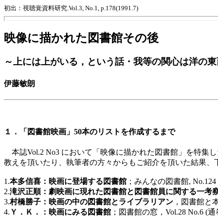
初出：視聴覚資料研究.Vol.3, No.1, p.178(1991.7)
映像に描かれた図書館その後
～上には上がいる，という話・我等の関心は洋の東
伊藤敏朗
１．「図書館映画」50本のリストを作成するまで
本誌Vol.2 No3 において「映像に描かれた図書館」を
教えを頂いたり、執筆者の方々からもご紹介を頂いた結果、
1.
本多信喜：映画に登場する図書館
；みんなの図書館, No.124 (198
2.
滝沢正順：劇映画に現れた図書館と図書館員に関する一考
3.
村橋勝子：映画の中の図書館とライブラリアン
，図書館と本の周辺
4.
Ｙ．Ｋ．：映画にみる図書館
；図書館の窓，Vol.28 No.6 (通巻31